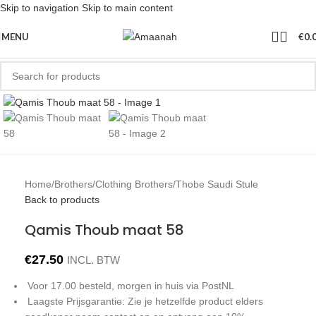
Skip to navigation
Skip to main content
MENU
€
0.
Click to enlarge
Home
/
Brothers
/
Clothing Brothers
/
Thobe Saudi Stule
Back to products
Qamis Thoub maat 58
€
27.50
INCL. BTW
Voor 17.00 besteld, morgen in huis via PostNL
Laagste Prijsgarantie: Zie je hetzelfde product elders