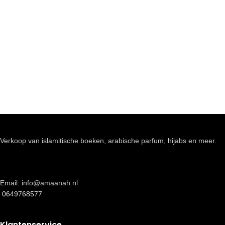
Verkoop van islamitische boeken, arabische parfum, hijabs en meer.
Email: info@amaanah.nl
0649768577
Klantenservice