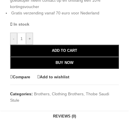
goedkoper neem contact op en ontvang een 10%
kortingsvoucher
Gratis verzending vanaf 70 euro voor Nederland
In stock
-
+
ADD TO CART
BUY NOW
Compare
Add to wishlist
Categories:
Brothers
,
Clothing Brothers
,
Thobe Saudi
Stule
REVIEWS (0)