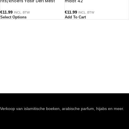
rits/khoefs Yasir Deri Mest
maat 42
€
11.99
€
11.99
INCL. BTW
INCL. BTW
Select Options
Add To Cart
Verkoop van islamitische boeken, arabische parfum, hijabs en meer.