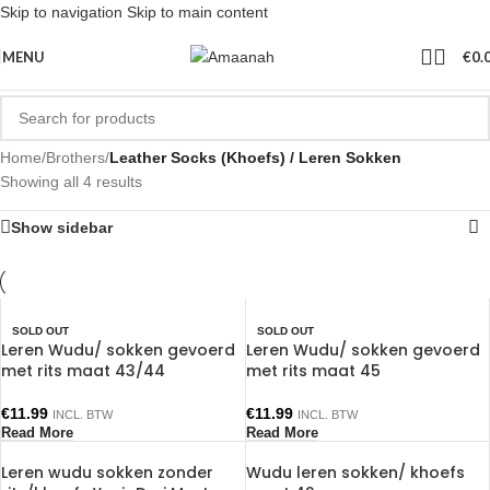
Skip to navigation
Skip to main content
MENU
€
0.
Home
/
Brothers
/
Leather Socks (Khoefs) / Leren Sokken
Showing all 4 results
Show sidebar
SOLD OUT
SOLD OUT
Leren Wudu/ sokken gevoerd
Leren Wudu/ sokken gevoerd
met rits maat 43/44
met rits maat 45
€
11.99
€
11.99
INCL. BTW
INCL. BTW
Read More
Read More
Leren wudu sokken zonder
Wudu leren sokken/ khoefs