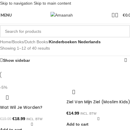
Skip to navigation
Skip to main content
MENU
€
0.
Home
/
Books
/
Dutch Books
/
Kinderboeken Nederlands
Showing 1–12 of 40 results
Show sidebar
-5%
Ziel Van Mijn Ziel (Moslim Kids)
Wat Wil Je Worden?
€
14.99
INCL. BTW
€
18.99
€
19.99
INCL. BTW
Add to cart
Add to cart