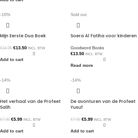
-10%
Sold out
Mijn Eerste Dua Boek
Soera Al Fatiha voor kinderen
€
13.50
Goodword Books
€
14.95
INCL. BTW
€
13.50
INCL. BTW
Add to cart
Read more
-14%
-14%
Het verhaal van de Profeet
De avonturen van de Profeet
Salih
Yusuf
€
5.99
€
5.99
€
7.00
€
7.00
INCL. BTW
INCL. BTW
Add to cart
Add to cart