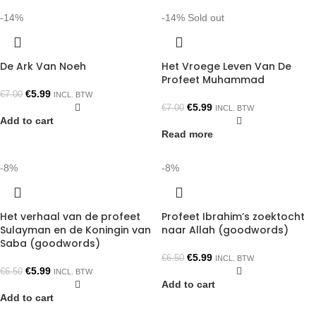
-14%
-14%
Sold out
De Ark Van Noeh
Het Vroege Leven Van De
Profeet Muhammad
€
5.99
€
7.00
INCL. BTW
€
5.99
€
7.00
INCL. BTW
Add to cart
Read more
-8%
-8%
Het verhaal van de profeet
Profeet Ibrahim’s zoektocht
Sulayman en de Koningin van
naar Allah (goodwords)
Saba (goodwords)
€
5.99
€
6.50
INCL. BTW
€
5.99
€
6.50
INCL. BTW
Add to cart
Add to cart