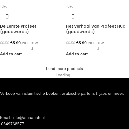
-8%
-8%
De Eerste Profeet
Het verhaal van Profeet Hud
(goodwords)
(goodwords)
€
5.99
€
5.99
€
6.50
€
6.50
INCL. BTW
INCL. BTW
Add to cart
Add to cart
Load more products
Loading...
Verkoop van islamitische boeken, arabische parfum, hijabs en meer.
Email: info@amaanah.nl
0649768577