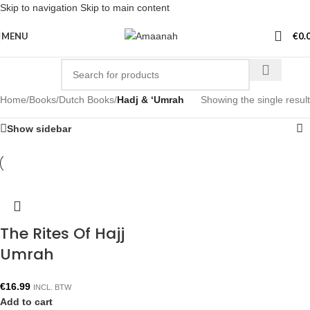
Skip to navigation
Skip to main content
MENU
€
0.
Home
/
Books
/
Dutch Books
/
Hadj & ‘Umrah
Showing the single result
Show sidebar
The Rites Of Hajj
Umrah
€
16.99
INCL. BTW
Add to cart