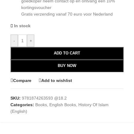
goedkoper neem contact op en ontvang een 10%
kortingsvoucher
Gratis verzending vanaf 70 euro voor Nederland
In stock
-
+
ADD TO CART
BUY NOW
Compare
Add to wishlist
SKU:
9781874263593 @18.2
Categories:
Books
,
English Books
,
History Of Islam
(English)