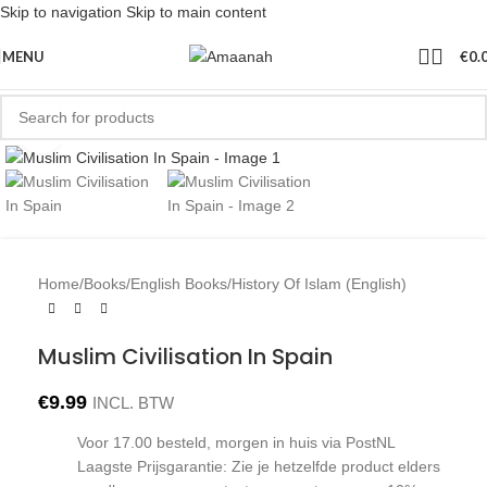
Skip to navigation
Skip to main content
MENU
€
0.
Click to enlarge
Home
/
Books
/
English Books
/
History Of Islam (English)
Muslim Civilisation In Spain
€
9.99
INCL. BTW
Voor 17.00 besteld, morgen in huis via PostNL
Laagste Prijsgarantie: Zie je hetzelfde product elders