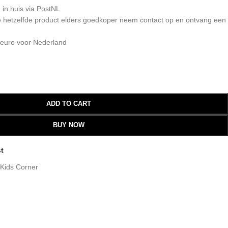
 in huis via PostNL
 je hetzelfde product elders goedkoper neem contact op en ontvang een
 euro voor Nederland
ADD TO CART
BUY NOW
st
Kids Corner