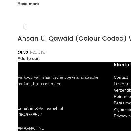
Read more
Ahsan Ul Qawaid (Colour Coded) W
€
4.99
INCL. BTW
Add to cart
Klante
Verkoop van islamitische boeken, arabische
Contact
parfum, hijabs en meer.
Levertijd
Verzendk
Retourbe
Betaalmo
Email: info@amaanah.nl
Algemen
0649768577
Privacy p
AMAANAH.NL