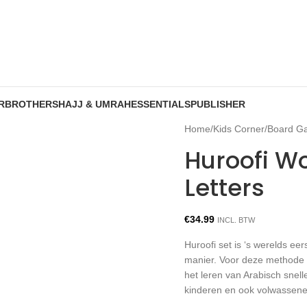
R
BROTHERS
HAJJ & UMRAH
ESSENTIALS
PUBLISHER
Home
/
Kids Corner
/
Board G
Huroofi W
Letters
€
34.99
INCL. BTW
Huroofi set is ‘s werelds e
manier. Voor deze methode i
het leren van Arabisch snell
kinderen en ook volwassene