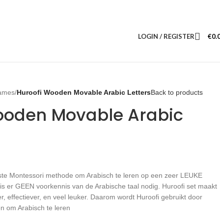
LOGIN / REGISTER
€
0.
ames
/
Huroofi Wooden Movable Arabic Letters
Back to products
ooden Movable Arabic
erste Montessori methode om Arabisch te leren op een zeer LEUKE
s er GEEN voorkennis van de Arabische taal nodig. Huroofi set maakt
er, effectiever, en veel leuker. Daarom wordt Huroofi gebruikt door
n om Arabisch te leren