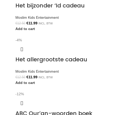
Het bijzonder ‘Id cadeau
Moslim Kids Entertainment
€
11.99
€
12.50
INCL. BTW
Add to cart
-4%
Het allergrootste cadeau
Moslim Kids Entertainment
€
11.99
€
12.50
INCL. BTW
Add to cart
-12%
ABC Qur’an-woorden boek