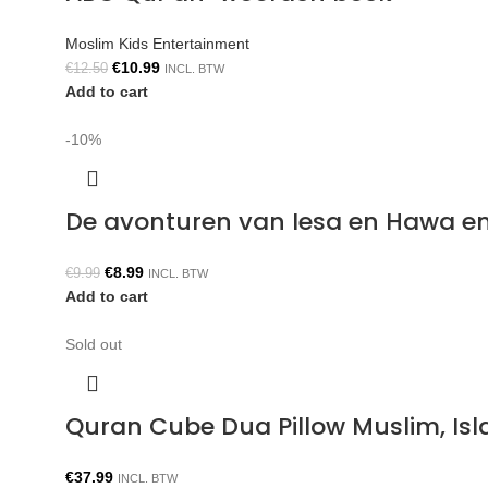
Moslim Kids Entertainment
€
10.99
€
12.50
INCL. BTW
Add to cart
-10%
De avonturen van Iesa en Hawa e
€
8.99
€
9.99
INCL. BTW
Add to cart
Sold out
Quran Cube Dua Pillow Muslim, Isla
€
37.99
INCL. BTW