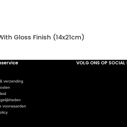
ith Gloss Finish (14x21cm)
nservice
VOLG ONS OP SOCIAL 
 & verzending
osten
leid
gelijkheden
e voorwaarden
olicy