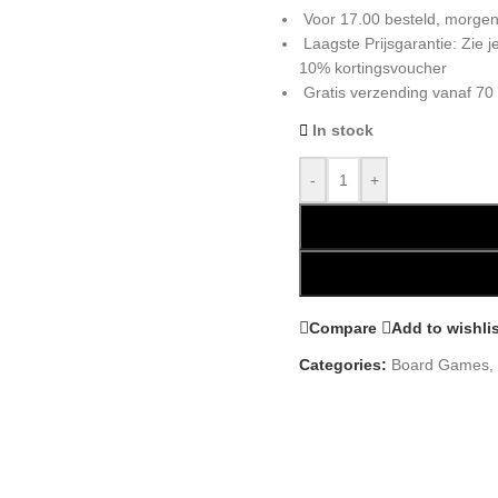
Voor 17.00 besteld, morgen
Laagste Prijsgarantie: Zie
10% kortingsvoucher
Gratis verzending vanaf 70
In stock
-
+
Compare
Add to wishli
Categories:
Board Games
,