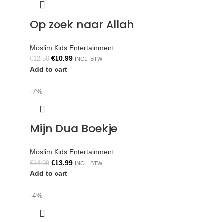
Op zoek naar Allah
Moslim Kids Entertainment
€
10.99
€
12.50
INCL. BTW
Add to cart
-7%
Mijn Dua Boekje
Moslim Kids Entertainment
€
13.99
€
14.99
INCL. BTW
Add to cart
-4%