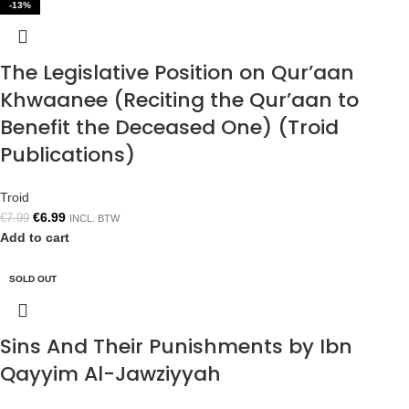
-13%
The Legislative Position on Qur’aan
Khwaanee (Reciting the Qur’aan to
Benefit the Deceased One) (Troid
Publications)
Troid
€
6.99
€
7.99
INCL. BTW
Add to cart
SOLD OUT
Sins And Their Punishments by Ibn
Qayyim Al-Jawziyyah