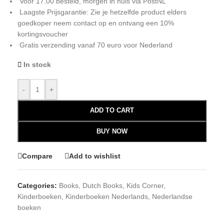
Voor 17.00 besteld, morgen in huis via PostNL
Laagste Prijsgarantie: Zie je hetzelfde product elders
goedkoper neem contact op en ontvang een 10%
kortingsvoucher
Gratis verzending vanaf 70 euro voor Nederland
In stock
-
+
ADD TO CART
BUY NOW
Compare
Add to wishlist
Categories:
Books
,
Dutch Books
,
Kids Corner
,
Kinderboeken
,
Kinderboeken Nederlands
,
Nederlandse
boeken