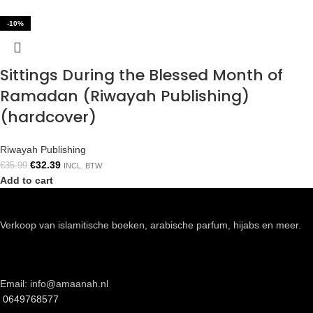
-10%
Sittings During the Blessed Month of
Ramadan (Riwayah Publishing)
(hardcover)
Riwayah Publishing
€
32.39
€
35.99
INCL. BTW
Add to cart
Verkoop van islamitische boeken, arabische parfum, hijabs en meer.
Email: info@amaanah.nl
0649768577