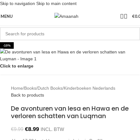
Skip to navigation
Skip to main content
MENU
€
0.
-10%
Click to enlarge
Home
/
Books
/
Dutch Books
/
Kinderboeken Nederlands
Back to products
De avonturen van Iesa en Hawa en de
verloren schatten van Luqman
€
8.99
€
9.99
INCL. BTW