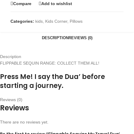
Compare
Add to wishlist
Categories:
kids
,
Kids Corner
,
Pillows
DESCRIPTION
REVIEWS (0)
Description
FLIPPABLE SEQUIN RANGE: COLLECT THEM ALL!
Press Me! I say the Dua’ before
starting a journey.
Reviews (0)
Reviews
There are no reviews yet.