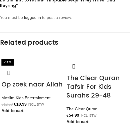
Be the first to review “Flippable Sequins My Travel Dua’
Keyring”
You must be
logged in
to post a review.
Related products
-12%
The Clear Quran
Op zoek naar Allah
Tafsir For Kids
Surahs 29-48
Moslim Kids Entertainment
€
10.99
€
12.50
INCL. BTW
The Clear Quran
Add to cart
€
54.99
INCL. BTW
Add to cart