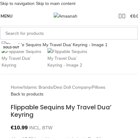
Skip to navigation
Skip to main content
MENU
€
0.
Click to enlarge
SOLD OUT
Home
/
Islamic Brands
/
Desi Doll Company
/
Pillows
Back to products
Flippable Sequins My Travel Dua’
Keyring
€
10.99
INCL. BTW