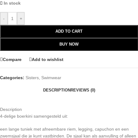
In stock
-
+
ADD TO CART
BUY NOW
Compare
Add to wishlist
Categories:
Sisters
,
Swimwear
DESCRIPTION
REVIEWS (0)
Description
4-delige boerkini samengesteld uit:
een lange tuniek met afneembare riem, legging, capuchon en een
zwemsjaal die je kunt vastbinden. De sjaal kan als aanvulling of alleen