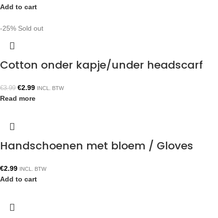
Add to cart
-25%
Sold out
Cotton onder kapje/under headscarf
€
2.99
€
3.99
INCL. BTW
Read more
Handschoenen met bloem / Gloves
€
2.99
INCL. BTW
Add to cart