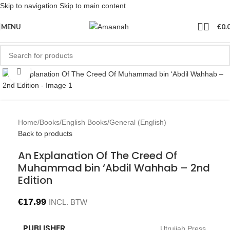
Skip to navigation
Skip to main content
MENU
€
0.
Click to enlarge
Home
/
Books
/
English Books
/
General (English)
Back to products
An Explanation Of The Creed Of
Muhammad bin ‘Abdil Wahhab – 2nd
Edition
€
17.99
INCL. BTW
PUBLISHER
Utrujjah Press