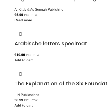
Al-Kitab & As Sunnah Publishing
€
5.99
INCL. BTW
Read more
Arabische letters speelmat
€
10.99
INCL. BTW
Add to cart
The Explanation of the Six Foun
IIIN Publications
€
8.99
INCL. BTW
Add to cart