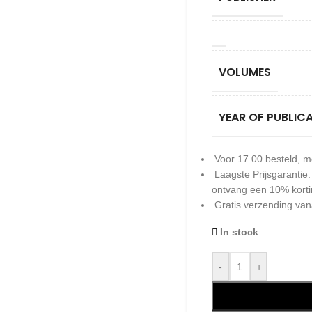
VOLUMES
YEAR OF PUBLIC
Voor 17.00 besteld, m
Laagste Prijsgarantie
ontvang een 10% kort
Gratis verzending van
In stock
-
+