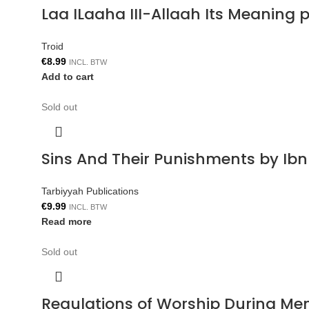
Laa ILaaha III-Allaah Its Meaning p
Troid
€
8.99
INCL. BTW
Add to cart
Sold out
Sins And Their Punishments by Ib
Tarbiyyah Publications
€
9.99
INCL. BTW
Read more
Sold out
Regulations of Worship During Me