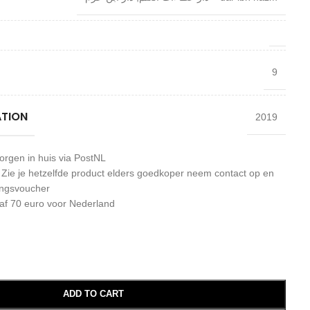
9
ATION
2019
orgen in huis via PostNL
: Zie je hetzelfde product elders goedkoper neem contact op en
ingsvoucher
af 70 euro voor Nederland
ADD TO CART