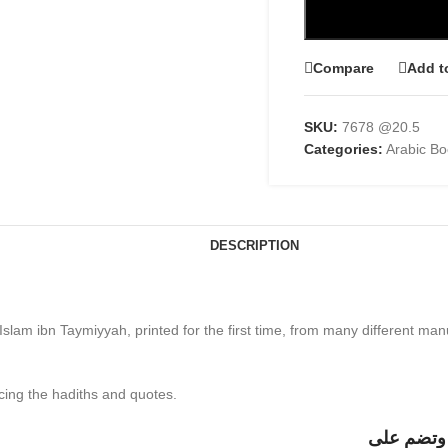
Compare
Add t
SKU:
7678 @20.5
Categories:
Arabic B
DESCRIPTION
lam ibn Taymiyyah, printed for the first time, from many different man
ncing the hadiths and quotes.
ة وتضم على