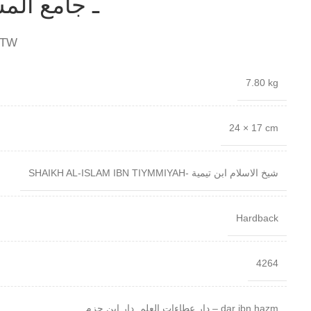
ـ جامع المسائل
BTW
7.80 kg
24 × 17 cm
SHAIKH AL-ISLAM IBN TIYMMIYAH- شيخ الاسلام ابن تيمية
Hardback
4264
دار عطاءات العلم, دار ابن حزم – dar ibn hazm