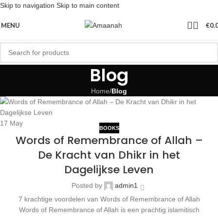
Skip to navigation
Skip to main content
MENU
€
0.
Blog
Home
/
Blog
17
May
BOOKS
Words of Remembrance of Allah –
De Kracht van Dhikr in het
Dagelijkse Leven
Posted by
admin1
7 krachtige voordelen van Words of Remembrance of Allah
Words of Remembrance of Allah is een prachtig islamitisch