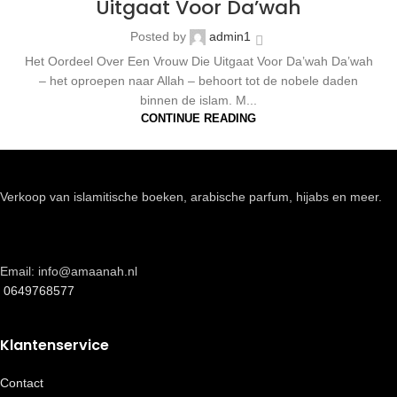
Uitgaat Voor Da’wah
Posted by
admin1
Het Oordeel Over Een Vrouw Die Uitgaat Voor Da’wah Da’wah
– het oproepen naar Allah – behoort tot de nobele daden
binnen de islam. M...
CONTINUE READING
Verkoop van islamitische boeken, arabische parfum, hijabs en meer.
Email: info@amaanah.nl
0649768577
Klantenservice
Contact