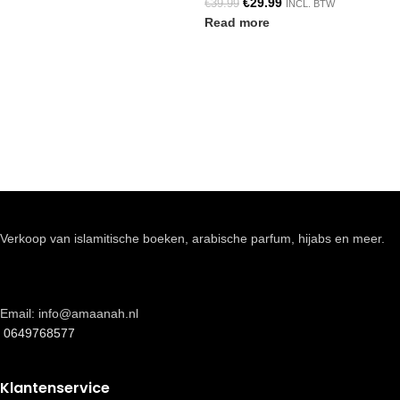
€
29.99
€
39.99
INCL. BTW
Read more
Verkoop van islamitische boeken, arabische parfum, hijabs en meer.
Email: info@amaanah.nl
0649768577
Klantenservice