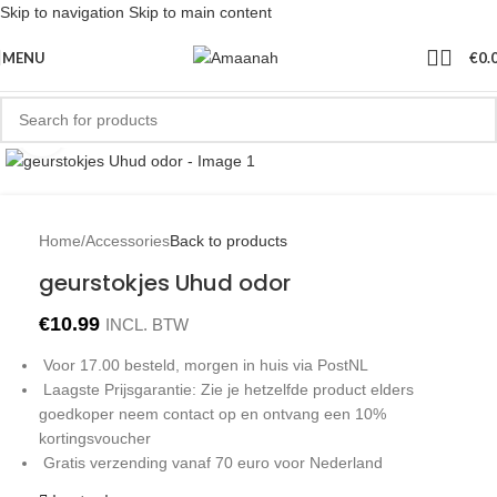
Skip to navigation
Skip to main content
MENU
€
0.
Click to enlarge
Home
/
Accessories
Back to products
geurstokjes Uhud odor
€
10.99
INCL. BTW
Voor 17.00 besteld, morgen in huis via PostNL
Laagste Prijsgarantie: Zie je hetzelfde product elders
goedkoper neem contact op en ontvang een 10%
kortingsvoucher
Gratis verzending vanaf 70 euro voor Nederland