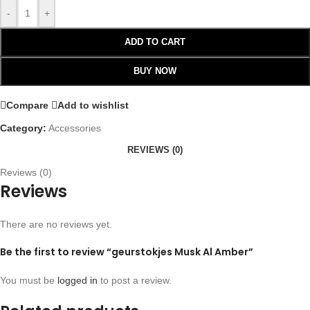
-
+
ADD TO CART
BUY NOW
Compare
Add to wishlist
Category:
Accessories
REVIEWS (0)
Reviews (0)
Reviews
There are no reviews yet.
Be the first to review “geurstokjes Musk Al Amber”
You must be
logged in
to post a review.