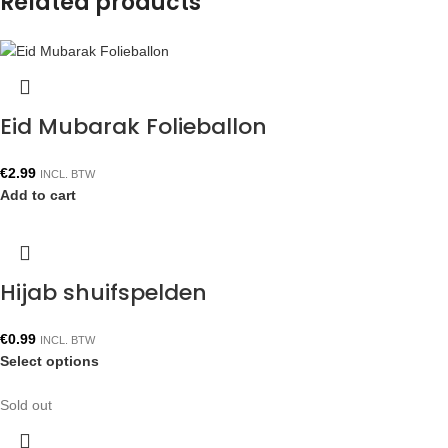
Related products
Eid Mubarak Folieballon
€
2.99
INCL. BTW
Add to cart
Hijab shuifspelden
€
0.99
INCL. BTW
Select options
Sold out