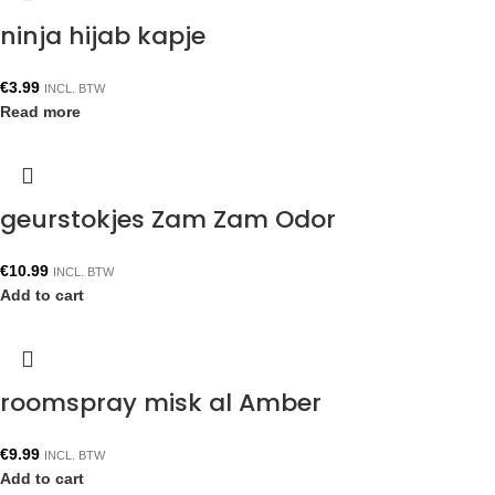
ninja hijab kapje
€
3.99
INCL. BTW
Read more
geurstokjes Zam Zam Odor
€
10.99
INCL. BTW
Add to cart
roomspray misk al Amber
€
9.99
INCL. BTW
Add to cart