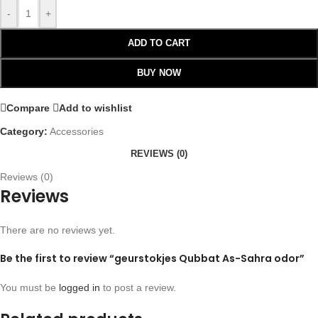
-
+
ADD TO CART
BUY NOW
Compare
Add to wishlist
Category:
Accessories
REVIEWS (0)
Reviews (0)
Reviews
There are no reviews yet.
Be the first to review “geurstokjes Qubbat As-Sahra odor”
You must be
logged in
to post a review.