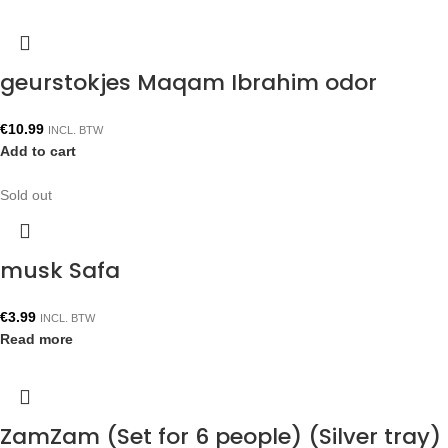
geurstokjes Maqam Ibrahim odor
€
10.99
INCL. BTW
Add to cart
Sold out
musk Safa
€
3.99
INCL. BTW
Read more
ZamZam (Set for 6 people) (Silver tray)