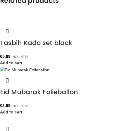
Related products
Tasbih Kado set black
€
5.89
INCL. BTW
Add to cart
Eid Mubarak Folieballon
€
2.99
INCL. BTW
Add to cart