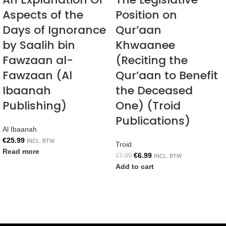
Aspects of the
Position on
Days of Ignorance
Qur’aan
by Saalih bin
Khwaanee
Fawzaan al-
(Reciting the
Fawzaan (Al
Qur’aan to Benefit
Ibaanah
the Deceased
Publishing)
One) (Troid
Publications)
Al Ibaanah
€
25.99
INCL. BTW
Troid
Read more
€
6.99
€
7.99
INCL. BTW
Add to cart