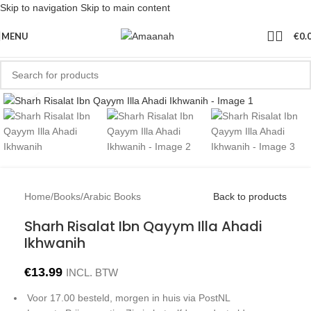
Skip to navigation
Skip to main content
MENU
€
0.
Click to enlarge
Home
/
Books
/
Arabic Books
Back to products
Sharh Risalat Ibn Qayym Illa Ahadi
Ikhwanih
€
13.99
INCL. BTW
Voor 17.00 besteld, morgen in huis via PostNL