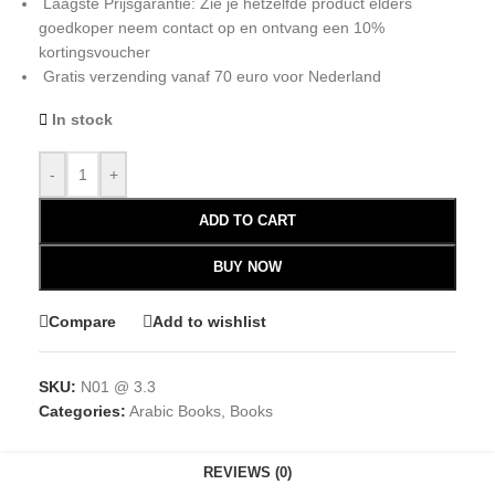
Laagste Prijsgarantie: Zie je hetzelfde product elders
goedkoper neem contact op en ontvang een 10%
kortingsvoucher
Gratis verzending vanaf 70 euro voor Nederland
In stock
-
+
ADD TO CART
BUY NOW
Compare
Add to wishlist
SKU:
N01 @ 3.3
Categories:
Arabic Books
,
Books
REVIEWS (0)