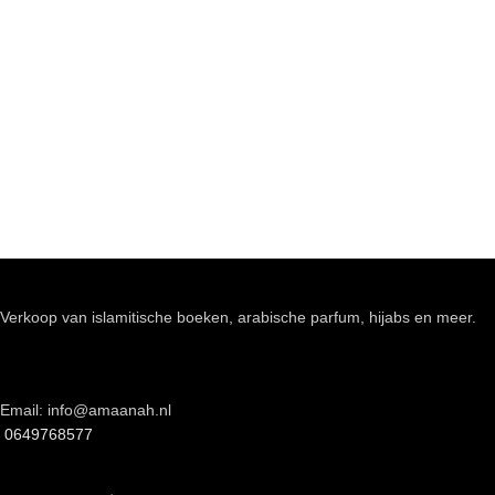
Verkoop van islamitische boeken, arabische parfum, hijabs en meer.
Email: info@amaanah.nl
0649768577