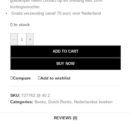
goedkoper neem contact op en ontvang een 10%
kortingsvoucher
Gratis verzending vanaf 70 euro voor Nederland
In stock
-
+
ADD TO CART
BUY NOW
Compare
Add to wishlist
SKU:
727762 @ 40.2
Categories:
Books
,
Dutch Books
,
Nederlandse boeken
REVIEWS (0)