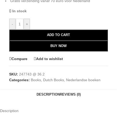
Gratis verzending vanaf 70 euro voor Nederland
In stock
-
+
ADD TO CART
BUY NOW
Compare
Add to wishlist
SKU:
247743 @ 36.2
Categories:
Books
,
Dutch Books
,
Nederlandse boeken
DESCRIPTION
REVIEWS (0)
Description