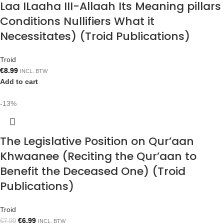
Laa ILaaha III-Allaah Its Meaning pillars
Conditions Nullifiers What it
Necessitates) (Troid Publications)
Troid
€
8.99
INCL. BTW
Add to cart
-13%
The Legislative Position on Qur’aan
Khwaanee (Reciting the Qur’aan to
Benefit the Deceased One) (Troid
Publications)
Troid
€
6.99
€
7.99
INCL. BTW