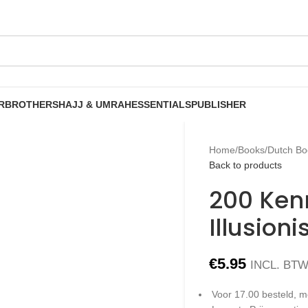
R
BROTHERS
HAJJ & UMRAH
ESSENTIALS
PUBLISHER
Home
/
Books
/
Dutch Bo
Back to products
200 Ken
Illusioni
€
5.95
INCL. BT
Voor 17.00 besteld, m