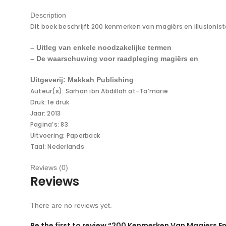
Description
Dit boek beschrijft 200 kenmerken van magiërs en illusion
– Uitleg van enkele noodzakelijke termen
– De waarschuwing voor raadpleging magiërs en
Uitgeverij: Makkah Publishing
Auteur(s): Sarhan ibn Abdillah at-Ta’marie
Druk: 1e druk
Jaar: 2013
Pagina’s: 83
Uitvoering: Paperback
Taal: Nederlands
Reviews (0)
Reviews
There are no reviews yet.
Be the first to review “200 Kenmerken Van Magiers En 