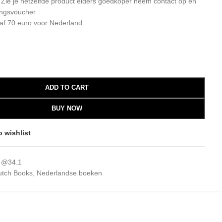
: Zie je hetzelfde product elders goedkoper neem contact op en
ingsvoucher
af 70 euro voor Nederland
ADD TO CART
BUY NOW
o wishlist
 @34.1
utch Books
,
Nederlandse boeken