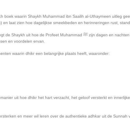
sch boek waarin Shaykh Muhammad ibn Saalih al-Uthaymeen uitleg geef
 en laat zien hoe dagelijkse smeekbeden en herinneringen rust, standv
agen en nachten vulde met adhkar en smeekbeden. De lezer leert niet alleen welke
sen en voordelen ervan.
enten waarin dhikr een belangrijke plaats heeft, waaronder:
nier uit hoe dhikr het hart verzacht, het geloof versterkt en innerlijke
versterken en meer wil leren over de authentieke adhkar uit de Sunnah 