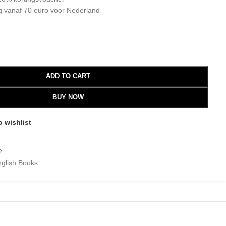
g vanaf 70 euro voor Nederland
ADD TO CART
BUY NOW
o wishlist
2
glish Books