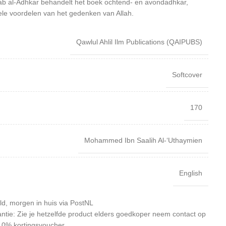
b al-Adhkar behandelt het boek ochtend- en avondadhkar,
tuele voordelen van het gedenken van Allah.
Qawlul Ahlil Ilm Publications (QAIPUBS)
Softcover
170
Mohammed Ibn Saalih Al-‘Uthaymien
English
ld, morgen in huis via PostNL
antie: Zie je hetzelfde product elders goedkoper neem contact op
10% kortingsvoucher