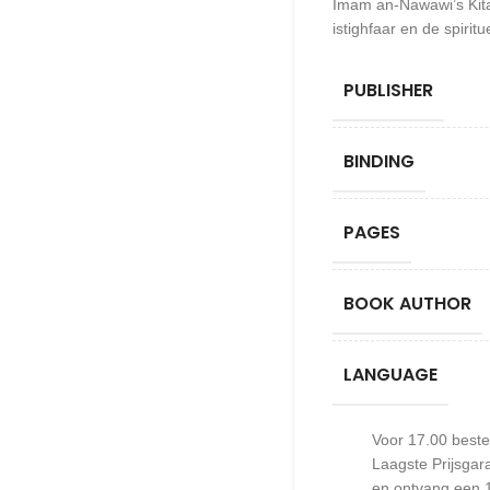
Imam an-Nawawi’s Kita
istighfaar en de spiri
PUBLISHER
BINDING
PAGES
BOOK AUTHOR
LANGUAGE
Voor 17.00 beste
Laagste Prijsgar
en ontvang een 