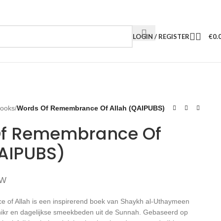
LOGIN / REGISTER
€
0.
Books
/
Words Of Remembrance Of Allah (QAIPUBS)
f Remembrance Of
QAIPUBS)
TW
of Allah is een inspirerend boek van Shaykh al-Uthaymeen
ikr en dagelijkse smeekbeden uit de Sunnah. Gebaseerd op