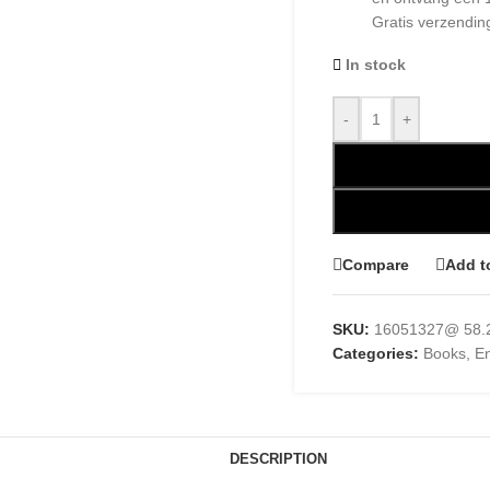
Gratis verzendin
In stock
-
+
Compare
Add t
SKU:
16051327@ 58.
Categories:
Books
,
En
DESCRIPTION