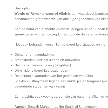
Description
Words of Remembrance of Allah
is een waardevol islamiti
behandelt de grote waarde van dhikr (het gedenken van Allah)
Aan de hand van authentieke overleveringen uit de Sunnah legt de Shaykh uit hoe de Profeet Muhammad ﷺ zijn d
smeekbeden worden gezegd, maar ook de diepere betekenis
Het boek behandelt verschillende dagelijkse situaties en mom
Ochtend- en avondadhkar
Smeekbeden voor het slapen en ontwaken
Het vragen van vergeving (istighfaar)
Dhikr tijdens dagelijkse bezigheden
De spirituele voordelen van het gedenken van Allah
Shaykh al-Uthaymeen legt op een duidelijke en toegankelijke ma
gevorderde studenten van kennis.
Een prachtig boek voor iedereen die zijn band met Allah wil 
Auteur:
Shaykh Muhammad ibn Saalih al-Uthaymeen