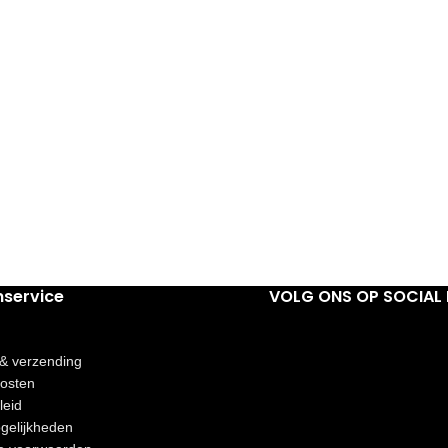
nservice
VOLG ONS OP SOCIAL 
 & verzending
osten
leid
gelijkheden