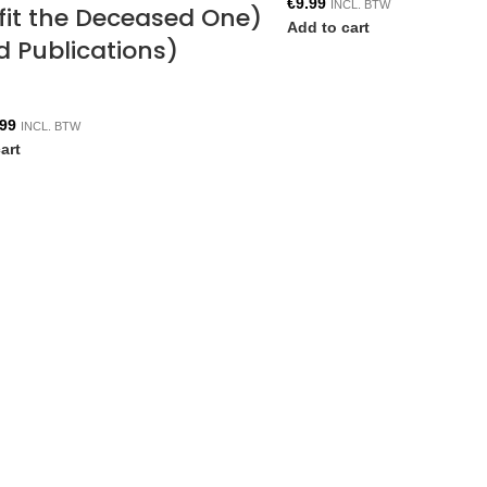
€
9.99
INCL. BTW
fit the Deceased One)
Add to cart
d Publications)
.99
INCL. BTW
art