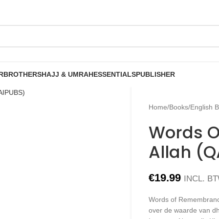
R
BROTHERS
HAJJ & UMRAH
ESSENTIALS
PUBLISHER
Home
/
Books
/
English 
Words O
Allah (
€
19.99
INCL. B
Words of Remembrance 
over de waarde van dh