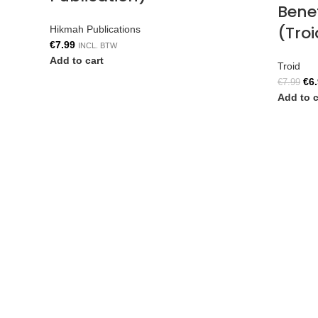
Bene
(Troi
Hikmah Publications
€
7.99
INCL. BTW
Add to cart
Troid
€
6
€
7.99
Add to c