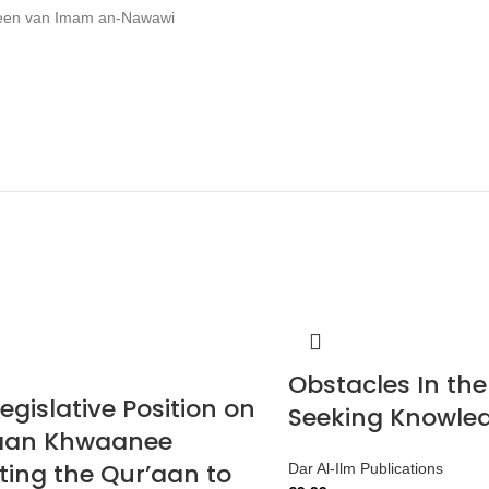
iheen van Imam an-Nawawi
Obstacles In the
egislative Position on
Seeking Knowle
aan Khwaanee
ting the Qur’aan to
Dar Al-Ilm Publications