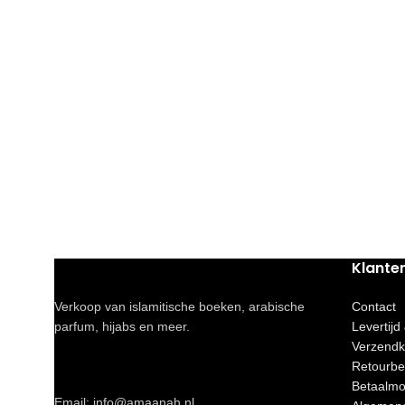
Klante
Verkoop van islamitische boeken, arabische
Contact
parfum, hijabs en meer.
Levertijd
Verzendk
Retourbe
Betaalmo
Email: info@amaanah.nl