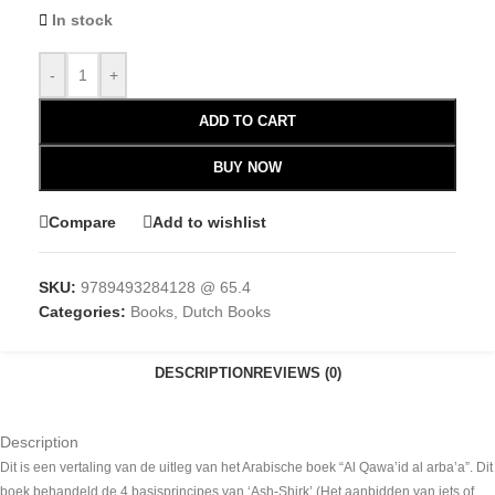
In stock
-
+
ADD TO CART
BUY NOW
Compare
Add to wishlist
SKU:
9789493284128 @ 65.4
Categories:
Books
,
Dutch Books
DESCRIPTION
REVIEWS (0)
Description
Dit is een vertaling van de uitleg van het Arabische boek “Al Qawa’id al arba’a”. Dit
boek behandeld de 4 basisprincipes van ‘Ash-Shirk’ (Het aanbidden van iets of