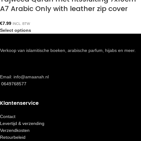
A7 Arabic Only with leather zip cover
€
7.99
INCL. BTW
Select options
Verkoop van islamitische boeken, arabische parfum, hijabs en meer.
Email: info@amaanah.nl
0649768577
Klantenservice
Contact
Levertijd & verzending
Verzendkosten
Retourbeleid