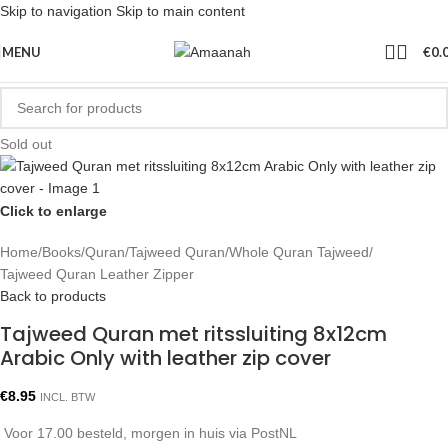
Skip to navigation
Skip to main content
MENU
€
0.
Sold out
Click to enlarge
Home
/
Books
/
Quran
/
Tajweed Quran
/
Whole Quran Tajweed
/
Tajweed Quran Leather Zipper
Back to products
Tajweed Quran met ritssluiting 8x12cm
Arabic Only with leather zip cover
€
8.95
INCL. BTW
Voor 17.00 besteld, morgen in huis via PostNL