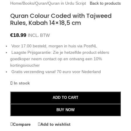
Home
/
Books
/
Quran
/
Quran in Urdu Script
Back to products
Quran Colour Coded with Tajweed
Rules, Kabah 14×18,5 cm
€
18.99
INCL. BTW
Voor 17.00 besteld, morgen in huis via PostNL
Laagste Prijsgarantie: Zie je hetzelfde product elders
goedkoper neem contact op en ontvang een 10%
kortingsvoucher
Gratis verzending vanaf 70 euro voor Nederland
In stock
ADD TO CART
BUY NOW
Compare
Add to wishlist