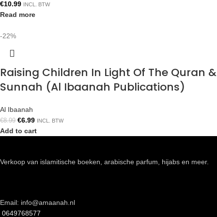
€
10.99
INCL. BTW
Read more
-22%
Raising Children In Light Of The Quran &
Sunnah (Al Ibaanah Publications)
Al Ibaanah
€
6.99
€
8.99
INCL. BTW
Add to cart
Verkoop van islamitische boeken, arabische parfum, hijabs en meer.
Email: info@amaanah.nl
0649768577