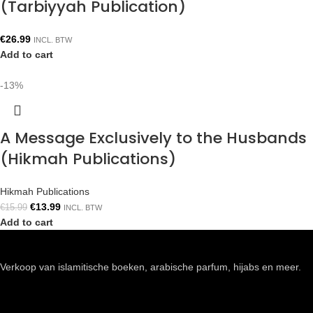
(Tarbiyyah Publication)
€
26.99
INCL. BTW
Add to cart
-13%
A Message Exclusively to the Husbands
(Hikmah Publications)
Hikmah Publications
€
13.99
€
15.99
INCL. BTW
Add to cart
Verkoop van islamitische boeken, arabische parfum, hijabs en meer.