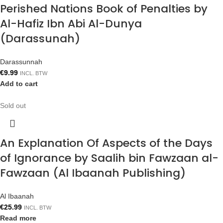
Perished Nations Book of Penalties by
Al-Hafiz Ibn Abi Al-Dunya
(Darassunah)
Darassunnah
€
9.99
INCL. BTW
Add to cart
Sold out
An Explanation Of Aspects of the Days
of Ignorance by Saalih bin Fawzaan al-
Fawzaan (Al Ibaanah Publishing)
Al Ibaanah
€
25.99
INCL. BTW
Read more