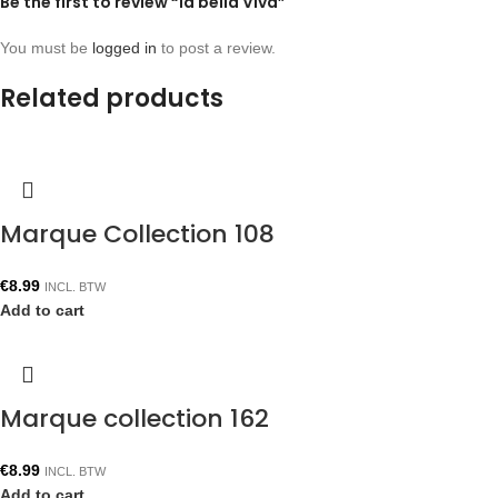
Be the first to review “la bella Viva”
You must be
logged in
to post a review.
Related products
Marque Collection 108
€
8.99
INCL. BTW
Add to cart
Marque collection 162
€
8.99
INCL. BTW
Add to cart