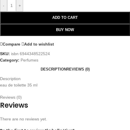
-
+
ADD TO CART
BUY NOW
Compare
Add to wishlist
SKU:
isbn 6944348522524
Category:
Perfumes
DESCRIPTION
REVIEWS (0)
Description
eau de toilette 35 ml
Reviews (0)
Reviews
There are no reviews yet.