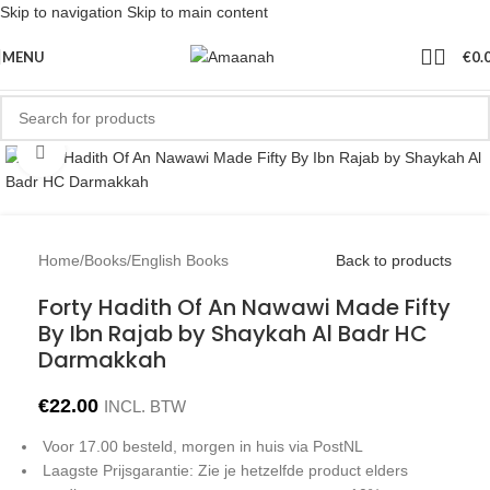
Skip to navigation
Skip to main content
MENU
€
0.
Click to enlarge
Home
/
Books
/
English Books
Back to products
Forty Hadith Of An Nawawi Made Fifty
By Ibn Rajab by Shaykah Al Badr HC
Darmakkah
€
22.00
INCL. BTW
Voor 17.00 besteld, morgen in huis via PostNL
Laagste Prijsgarantie: Zie je hetzelfde product elders