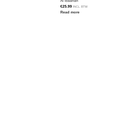
Al Ibaanah
€
25.99
INCL. BTW
Read more