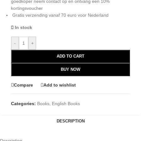
goedkoper neem contact op en ontvang een 10%
kortingsvoucher
Gratis verzending vanaf 70 euro voor Nederland
In stock
-
+
ADD TO CART
BUY NOW
Compare
Add to wishlist
Categories:
Books
,
English Books
DESCRIPTION
Description