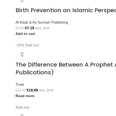
Birth Prevention an Islamic Persp
Al-Kitab & As Sunnah Publishing
€
7.19
€
7.99
INCL. BTW
Add to cart
-10%
Sold out
The Difference Between A Prophe
Publications)
Troid
€
18.89
€
20.99
INCL. BTW
Read more
Sold out