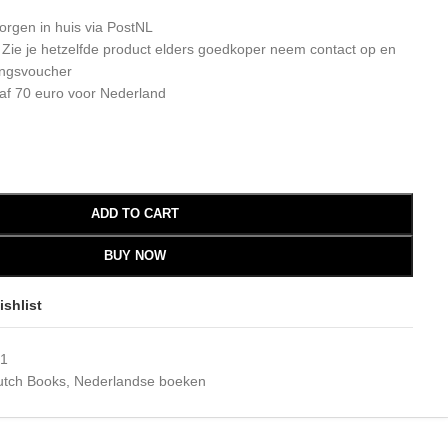
orgen in huis via PostNL
: Zie je hetzelfde product elders goedkoper neem contact op en
ingsvoucher
af 70 euro voor Nederland
ADD TO CART
BUY NOW
ishlist
.1
utch Books
,
Nederlandse boeken