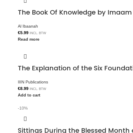
The Book Of Knowledge by Imaam 
Al Ibaanah
€
5.99
INCL. BTW
Read more
The Explanation of the Six Foun
IIIN Publications
€
8.99
INCL. BTW
Add to cart
-10%
Sittings During the Blessed Mont