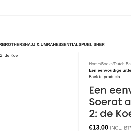
R
BROTHERS
HAJJ & UMRAH
ESSENTIALS
PUBLISHER
Home
/
Books
/
Dutch Bo
Een eenvoudige uitle
Back to products
Een een
Soerat 
2: de Ko
€
13.00
INCL. B