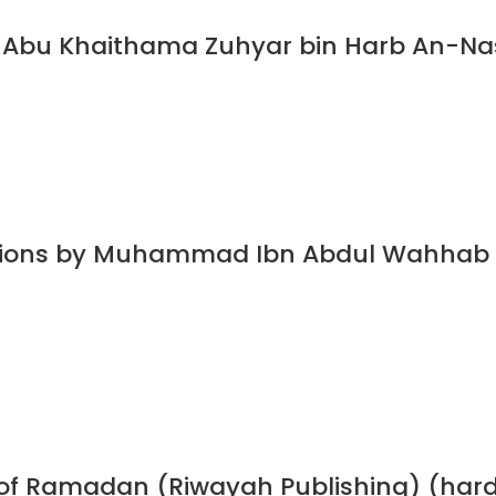
Abu Khaithama Zuhyar bin Harb An-Nasa
dations by Muhammad Ibn Abdul Wahhab
h of Ramadan (Riwayah Publishing) (har