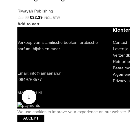
Riwayah Publishing
€
32.39
€
35.99
INCL. BTW
Add to cart
Klante
Verkoop van islamitische boeken, arabische
Contact
parfum, hijabs en meer.
Levertijd
Verzendk
Retourbe
Betaalmo
Email: info@amaanah.nl
Algemen
0649768577
Privacy p
AMAANAH.NL
Click to enlarge
We use cookies to improve your experience on our website. By
ACCEPT