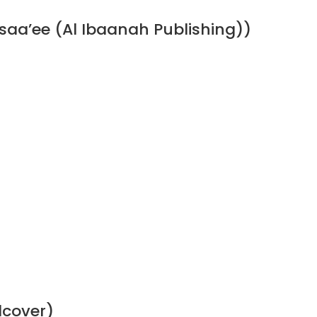
a’ee (Al Ibaanah Publishing))
dcover)