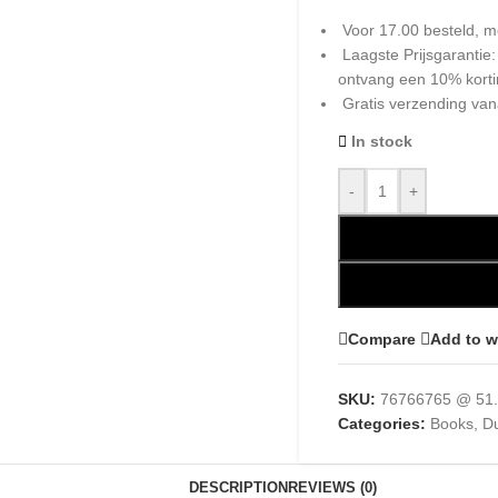
Voor 17.00 besteld, m
Laagste Prijsgarantie
ontvang een 10% kort
Gratis verzending van
In stock
-
+
Compare
Add to w
SKU:
76766765 @ 51
Categories:
Books
,
D
DESCRIPTION
REVIEWS (0)