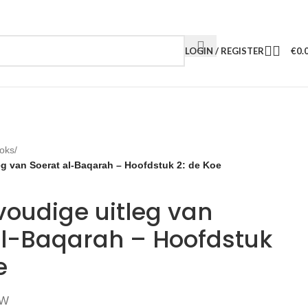
LOGIN / REGISTER
€
0.
oks
/
g van Soerat al-Baqarah – Hoofdstuk 2: de Koe
voudige uitleg van
al-Baqarah – Hoofdstuk
e
TW