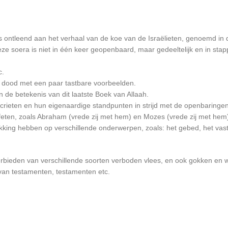
 is ontleend aan het verhaal van de koe van de Israëlieten, genoemd in
e soera is niet in één keer geopenbaard, maar gedeeltelijk en in stap
c.
de dood met een paar tastbare voorbeelden.
n de betekenis van dit laatste Boek van Allaah.
ocrieten en hun eigenaardige standpunten in strijd met de openbaringen
feten, zoals Abraham (vrede zij met hem) en Mozes (vrede zij met hem) 
trekking hebben op verschillende onderwerpen, zoals: het gebed, het vas
erbieden van verschillende soorten verboden vlees, en ook gokken en
van testamenten, testamenten etc.