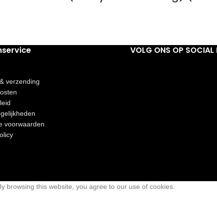
nservice
VOLG ONS OP SOCIAL 
 & verzending
osten
leid
gelijkheden
e voorwaarden
olicy
 browsing this website, you agree to our use of cookies.