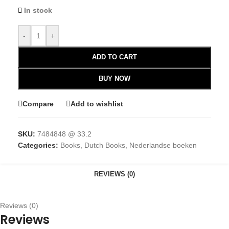
In stock
-
+
ADD TO CART
BUY NOW
Compare
Add to wishlist
SKU:
7484848 @ 33.2
Categories:
Books
,
Dutch Books
,
Nederlandse boeken
REVIEWS (0)
Reviews (0)
Reviews