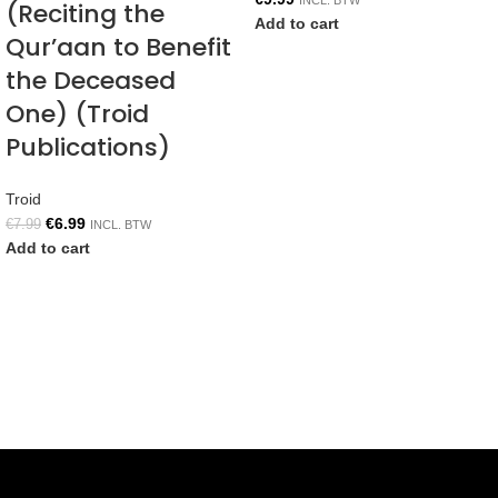
INCL. BTW
(Reciting the
Add to cart
Qur’aan to Benefit
the Deceased
One) (Troid
Publications)
Troid
€
6.99
€
7.99
INCL. BTW
Add to cart