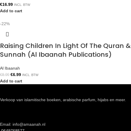
€
16.99
INCL. BTW
Add to cart
-22%
Raising Children In Light Of The Quran &
Sunnah (Al Ibaanah Publications)
Al Ibaanah
€
6.99
€
8.99
INCL. BTW
Add to cart
Verkoop van islamitische boeken, arabische parfum, hijabs en meer.
Email: info@amaanah.nl
0649768577