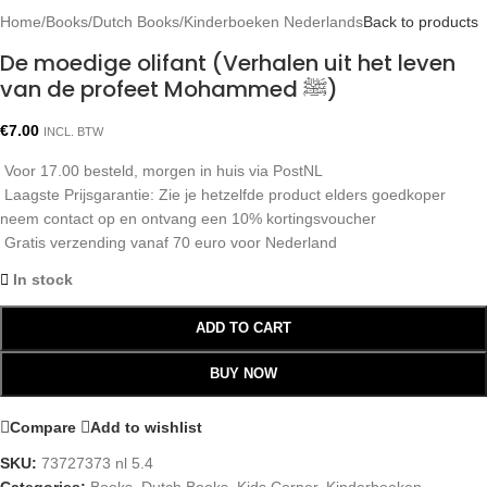
Home
/
Books
/
Dutch Books
/
Kinderboeken Nederlands
Back to products
De moedige olifant (Verhalen uit het leven
van de profeet Mohammed ﷺ)
€
7.00
INCL. BTW
Voor 17.00 besteld, morgen in huis via PostNL
Laagste Prijsgarantie: Zie je hetzelfde product elders goedkoper
neem contact op en ontvang een 10% kortingsvoucher
Gratis verzending vanaf 70 euro voor Nederland
In stock
ADD TO CART
BUY NOW
Compare
Add to wishlist
SKU:
73727373 nl 5.4