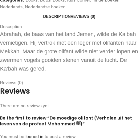
Categories:
Books
,
Dutch Books
,
Kids Corner
,
Kinderboeken
Nederlands
,
Nederlandse boeken
DESCRIPTION
REVIEWS (0)
Description
Abrahah, de baas van het land Jemen, wilde de Ka’bah
vernietigen. Hij vertrok met een leger met olifanten naar
Mekkah. Maar de grote olifant wilde niet verder lopen en
zwermen vogels gooiden stenen vanuit de lucht. De
Ka’bah was gered.
Reviews (0)
Reviews
There are no reviews yet.
Be the first to review “De moedige olifant (Verhalen uit het
leven van de profeet Mohammed ﷺ)”
You must be
logged in
to post a review.