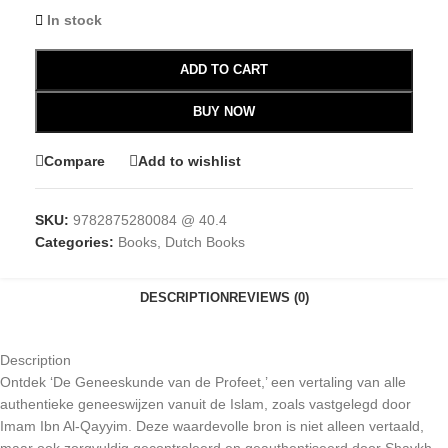
In stock
ADD TO CART
BUY NOW
Compare
Add to wishlist
SKU:
9782875280084 @ 40.4
Categories:
Books
,
Dutch Books
DESCRIPTION
REVIEWS (0)
Description
Ontdek ‘De Geneeskunde van de Profeet,’ een vertaling van alle
authentieke geneeswijzen vanuit de Islam, zoals vastgelegd door
Imam Ibn Al-Qayyim. Deze waardevolle bron is niet alleen vertaald,