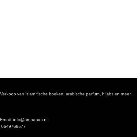
Verkoop van islamitische boeken, arabische parfum, hijabs en meer.
Email: info@amaanah.nl
0649768577