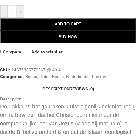
-
+
ADD TO CART
BUY NOW
Compare
Add to wishlist
SKU:
14677335776667 @ 40.4
Categories:
Books
,
Dutch Books
,
Nederlandse boeken
DESCRIPTION
REVIEWS (0)
Description
De Fakkel 2: het gebroken kruis” eigenlijk ook niet nodig
om te bewijzen dat het Christendom niet meer de
oorspronkelijke leer van Jezus (vrede zij met hem) is,
dat de Bijbel veranderd is en dat de Islaam een logisch