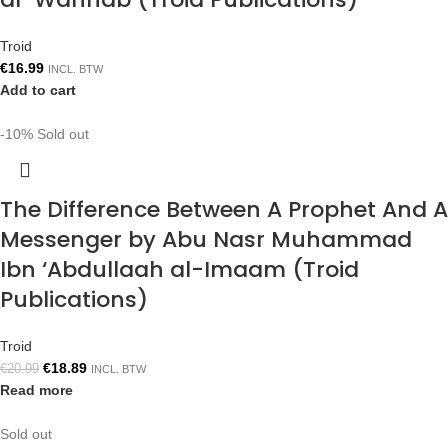
Troid
€
16.99
INCL. BTW
Add to cart
-10%
Sold out
The Difference Between A Prophet And A
Messenger by Abu Nasr Muhammad
Ibn ‘Abdullaah al-Imaam (Troid
Publications)
Troid
€
18.89
€
20.99
INCL. BTW
Read more
Sold out