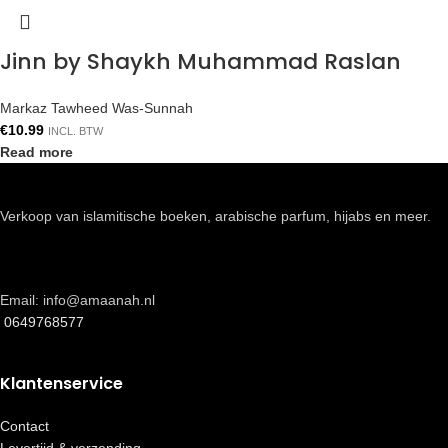
Jinn by Shaykh Muhammad Raslan
Markaz Tawheed Was-Sunnah
€
10.99
INCL. BTW
Read more
Verkoop van islamitische boeken, arabische parfum, hijabs en meer.
Email: info@amaanah.nl
0649768577
Klantenservice
Contact