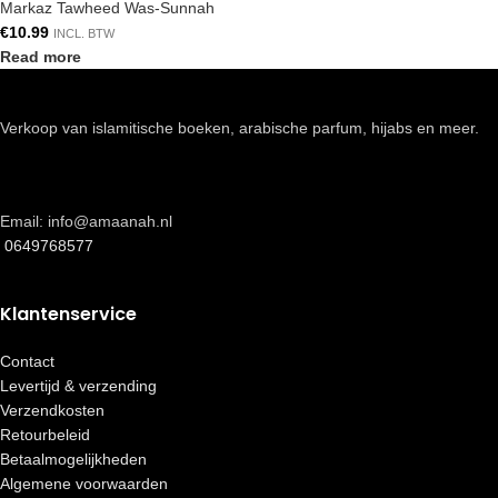
Markaz Tawheed Was-Sunnah
€
10.99
INCL. BTW
Read more
Verkoop van islamitische boeken, arabische parfum, hijabs en meer.
Email: info@amaanah.nl
0649768577
Klantenservice
Contact
Levertijd & verzending
Verzendkosten
Retourbeleid
Betaalmogelijkheden
Algemene voorwaarden