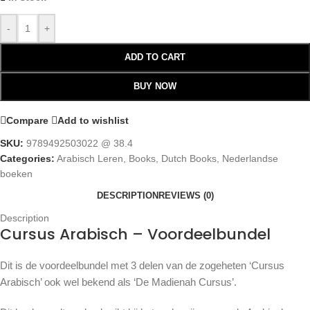
-
+
ADD TO CART
BUY NOW
Compare
Add to wishlist
SKU:
9789492503022 @ 38.4
Categories:
Arabisch Leren
,
Books
,
Dutch Books
,
Nederlandse
boeken
DESCRIPTION
REVIEWS (0)
Description
Cursus Arabisch – Voordeelbundel
Dit is de voordeelbundel met 3 delen van de zogeheten ‘Cursus
Arabisch’ ook wel bekend als ‘De Madienah Cursus’.