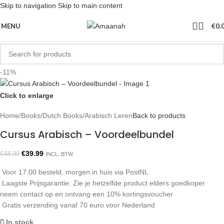
Skip to navigation
Skip to main content
MENU
€
0.
-11%
Click to enlarge
Home
/
Books
/
Dutch Books
/
Arabisch Leren
Back to products
Cursus Arabisch – Voordeelbundel
€
39.99
€
44.99
INCL. BTW
Voor 17.00 besteld, morgen in huis via PostNL
Laagste Prijsgarantie: Zie je hetzelfde product elders goedkoper
neem contact op en ontvang een 10% kortingsvoucher
Gratis verzending vanaf 70 euro voor Nederland
In stock