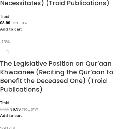
Necessitates) (Troid Publications)
Troid
€
8.99
INCL. BTW
Add to cart
-13%
The Legislative Position on Qur’aan
Khwaanee (Reciting the Qur’aan to
Benefit the Deceased One) (Troid
Publications)
Troid
€
6.99
€
7.99
INCL. BTW
Add to cart
Sold out