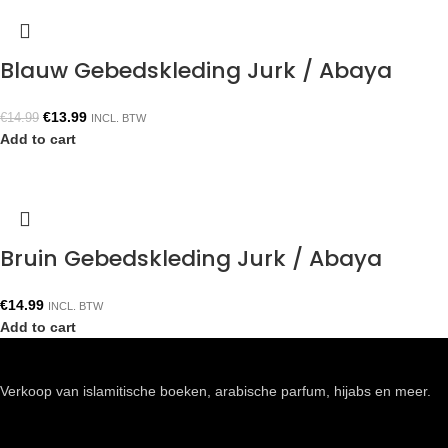
Blauw Gebedskleding Jurk / Abaya
€
13.99
€
14.99
INCL. BTW
Add to cart
Bruin Gebedskleding Jurk / Abaya
€
14.99
INCL. BTW
Add to cart
Verkoop van islamitische boeken, arabische parfum, hijabs en meer.