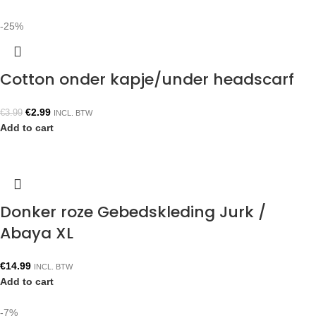
-25%
Cotton onder kapje/under headscarf
€
2.99
€
3.99
INCL. BTW
Add to cart
Donker roze Gebedskleding Jurk /
Abaya XL
€
14.99
INCL. BTW
Add to cart
-7%