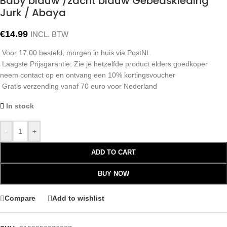
Baby blauw /zacht blauw Gebedskleding
Jurk / Abaya
€
14.99
INCL. BTW
Voor 17.00 besteld, morgen in huis via PostNL
Laagste Prijsgarantie: Zie je hetzelfde product elders goedkoper
neem contact op en ontvang een 10% kortingsvoucher
Gratis verzending vanaf 70 euro voor Nederland
In stock
-
+
ADD TO CART
BUY NOW
Compare
Add to wishlist