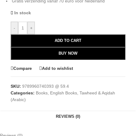
Gratis verzending vanaf 70 euro voor Nederland
In stock
-
+
ADD TO CART
BUY NOW
Compare
Add to wishlist
SKU:
9789960740393 @ 59.4
Categories:
Books
,
English Books
,
Tawheed & Aqidah
(Arabic)
REVIEWS (0)
Reviews (0)