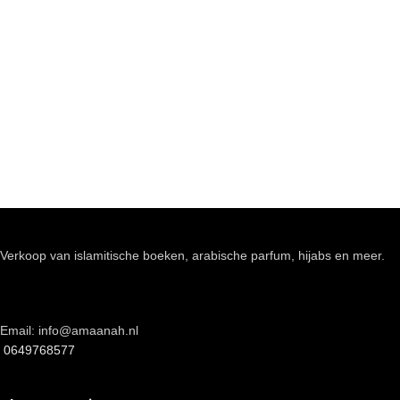
Verkoop van islamitische boeken, arabische parfum, hijabs en meer.
Email: info@amaanah.nl
0649768577