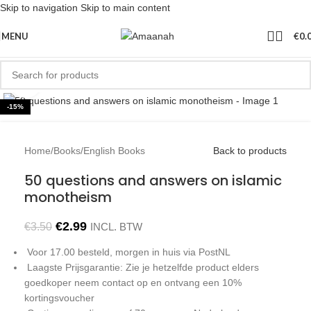
Skip to navigation
Skip to main content
MENU
€
0.
Click to enlarge
-15%
Home
/
Books
/
English Books
Back to products
50 questions and answers on islamic
monotheism
€
2.99
€
3.50
INCL. BTW
Voor 17.00 besteld, morgen in huis via PostNL
Laagste Prijsgarantie: Zie je hetzelfde product elders
goedkoper neem contact op en ontvang een 10%
kortingsvoucher