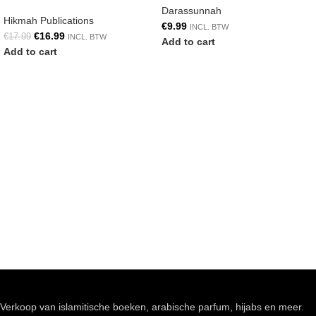
Darassunnah
Hikmah Publications
€
9.99
INCL. BTW
€
16.99
€
17.99
INCL. BTW
Add to cart
Add to cart
Verkoop van islamitische boeken, arabische parfum, hijabs en meer.