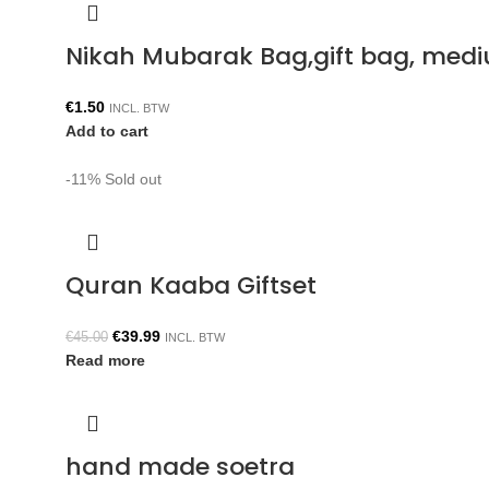
Nikah Mubarak Bag,gift bag, med
€
1.50
INCL. BTW
Add to cart
-11%
Sold out
Quran Kaaba Giftset
€
39.99
€
45.00
INCL. BTW
Read more
hand made soetra