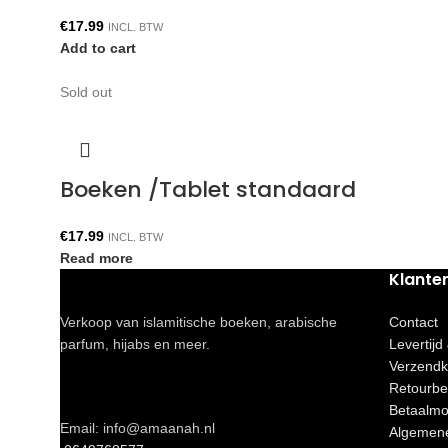
€
17.99
INCL. BTW
Add to cart
Sold out
Boeken /Tablet standaard
€
17.99
INCL. BTW
Read more
Klante
Verkoop van islamitische boeken, arabische
Contact
parfum, hijabs en meer.
Levertijd
Verzendk
Retourbe
Betaalmo
Email: info@amaanah.nl
Algemen