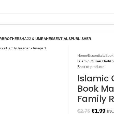
R
BROTHERS
HAJJ & UMRAH
ESSENTIALS
PUBLISHER
Home
/
Essentials
/
Book
Islamic Quran Hadit
Back to products
Islamic
Book Ma
Family 
€
1.99
€
2.75
IN