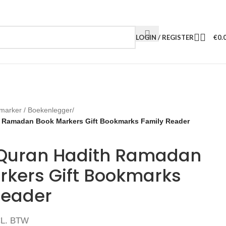
LOGIN / REGISTER
€
0.
marker / Boekenlegger
/
h Ramadan Book Markers Gift Bookmarks Family Reader
 Quran Hadith Ramadan
rkers Gift Bookmarks
Reader
CL. BTW