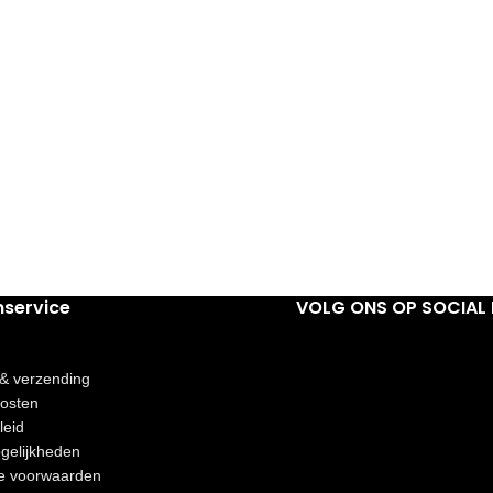
nservice
VOLG ONS OP SOCIAL 
 & verzending
osten
leid
gelijkheden
e voorwaarden