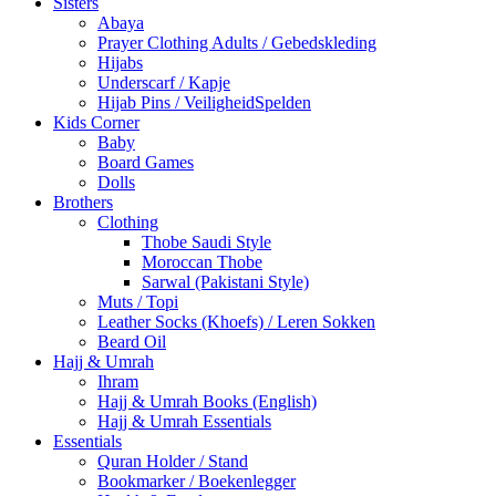
Sisters
Abaya
Prayer Clothing Adults / Gebedskleding
Hijabs
Underscarf / Kapje
Hijab Pins / VeiligheidSpelden
Kids Corner
Baby
Board Games
Dolls
Brothers
Clothing
Thobe Saudi Style
Moroccan Thobe
Sarwal (Pakistani Style)
Muts / Topi
Leather Socks (Khoefs) / Leren Sokken
Beard Oil
Hajj & Umrah
Ihram
Hajj & Umrah Books (English)
Hajj & Umrah Essentials
Essentials
Quran Holder / Stand
Bookmarker / Boekenlegger