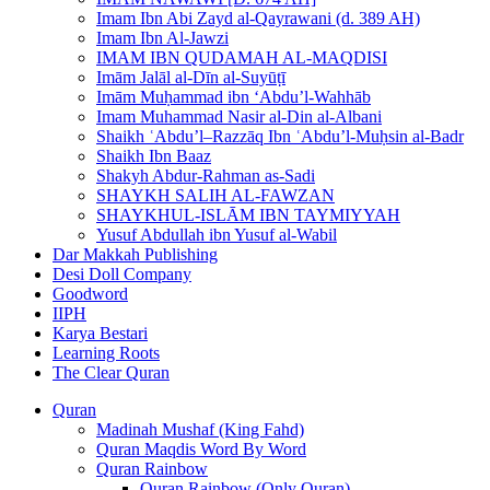
Imam Ibn Abi Zayd al-Qayrawani (d. 389 AH)
Imam Ibn Al-Jawzi
IMAM IBN QUDAMAH AL-MAQDISI
Imām Jalāl al-Dīn al-Suyūṭī
Imām Muḥammad ibn ‘Abdu’l-Wahhāb
Imam Muhammad Nasir al-Din al-Albani
Shaikh ʿAbdu’l–Razzāq Ibn ʿAbdu’l-Muḥsin al-Badr
Shaikh Ibn Baaz
Shakyh Abdur-Rahman as-Sadi
SHAYKH SALIH AL-FAWZAN
SHAYKHUL-ISLĀM IBN TAYMIYYAH
Yusuf Abdullah ibn Yusuf al-Wabil
Dar Makkah Publishing
Desi Doll Company
Goodword
IIPH
Karya Bestari
Learning Roots
The Clear Quran
Quran
Madinah Mushaf (King Fahd)
Quran Maqdis Word By Word
Quran Rainbow
Quran Rainbow (Only Quran)