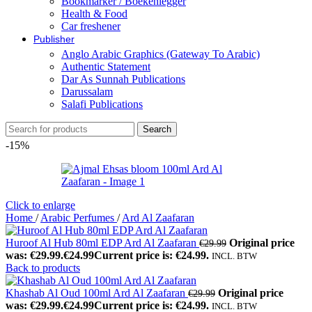
Bookmarker / Boekenlegger
Health & Food
Car freshener
Publisher
Anglo Arabic Graphics (Gateway To Arabic)
Authentic Statement
Dar As Sunnah Publications
Darussalam
Salafi Publications
Search
-15%
Click to enlarge
Home
/
Arabic Perfumes
/
Ard Al Zaafaran
Huroof Al Hub 80ml EDP Ard Al Zaafaran
Original price
€
29.99
was: €29.99.
€
24.99
Current price is: €24.99.
INCL. BTW
Back to products
Khashab Al Oud 100ml Ard Al Zaafaran
Original price
€
29.99
was: €29.99.
€
24.99
Current price is: €24.99.
INCL. BTW