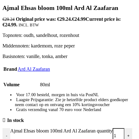
Ajmal Ehsas bloom 100ml Ard Al Zaafaran
Original price was: €29.24.
€
24.99
Current price is:
€
29.24
€24.99.
INCL. BTW
Topnoten: oudh, sandelhout, rozenhout
Middennoten: kardemom, roze peper
Basisnoten: vanille, tonka, amber
Brand
Ard Al Zaafaran
Volume
80ml
Voor 17.00 besteld, morgen in huis via PostNL
Laagste Prijsgarantie: Zie je hetzelfde product elders goedkoper
neem contact op en ontvang een 10% kortingsvoucher
Gratis verzending vanaf 70 euro voor Nederland
In stock
Ajmal Ehsas bloom 100ml Ard Al Zaafaran quantity
-
+