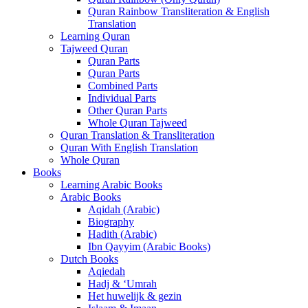
Quran Rainbow Transliteration & English
Translation
Learning Quran
Tajweed Quran
Quran Parts
Quran Parts
Combined Parts
Individual Parts
Other Quran Parts
Whole Quran Tajweed
Quran Translation & Transliteration
Quran With English Translation
Whole Quran
Books
Learning Arabic Books
Arabic Books
Aqidah (Arabic)
Biography
Hadith (Arabic)
Ibn Qayyim (Arabic Books)
Dutch Books
Aqiedah
Hadj & ‘Umrah
Het huwelijk & gezin