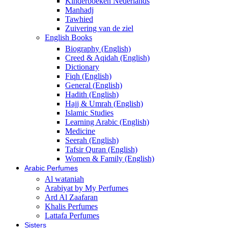
Kinderboeken Nederlands
Manhadj
Tawhied
Zuivering van de ziel
English Books
Biography (English)
Creed & Aqidah (English)
Dictionary
Fiqh (English)
General (English)
Hadith (English)
Hajj & Umrah (English)
Islamic Studies
Learning Arabic (English)
Medicine
Seerah (English)
Tafsir Quran (English)
Women & Family (English)
Arabic Perfumes
Al wataniah
Arabiyat by My Perfumes
Ard Al Zaafaran
Khalis Perfumes
Lattafa Perfumes
Sisters