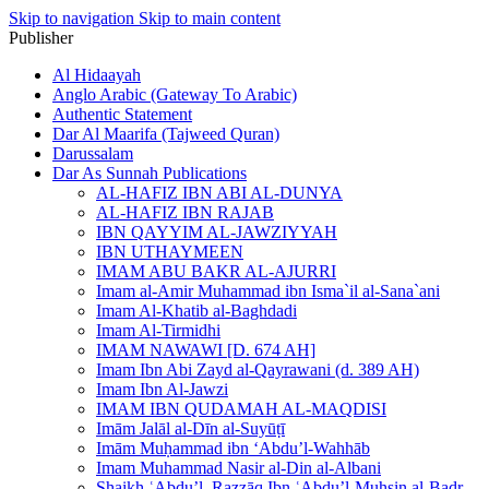
Skip to navigation
Skip to main content
Publisher
Al Hidaayah
Anglo Arabic (Gateway To Arabic)
Authentic Statement
Dar Al Maarifa (Tajweed Quran)
Darussalam
Dar As Sunnah Publications
AL-HAFIZ IBN ABI AL-DUNYA
AL-HAFIZ IBN RAJAB
IBN QAYYIM AL-JAWZIYYAH
IBN UTHAYMEEN
IMAM ABU BAKR AL-AJURRI
Imam al-Amir Muhammad ibn Isma`il al-Sana`ani
Imam Al-Khatib al-Baghdadi
Imam Al-Tirmidhi
IMAM NAWAWI [D. 674 AH]
Imam Ibn Abi Zayd al-Qayrawani (d. 389 AH)
Imam Ibn Al-Jawzi
IMAM IBN QUDAMAH AL-MAQDISI
Imām Jalāl al-Dīn al-Suyūṭī
Imām Muḥammad ibn ‘Abdu’l-Wahhāb
Imam Muhammad Nasir al-Din al-Albani
Shaikh ʿAbdu’l–Razzāq Ibn ʿAbdu’l-Muḥsin al-Badr