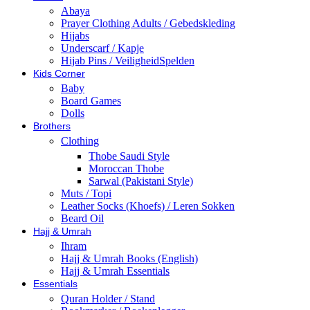
Abaya
Prayer Clothing Adults / Gebedskleding
Hijabs
Underscarf / Kapje
Hijab Pins / VeiligheidSpelden
Kids Corner
Baby
Board Games
Dolls
Brothers
Clothing
Thobe Saudi Style
Moroccan Thobe
Sarwal (Pakistani Style)
Muts / Topi
Leather Socks (Khoefs) / Leren Sokken
Beard Oil
Hajj & Umrah
Ihram
Hajj & Umrah Books (English)
Hajj & Umrah Essentials
Essentials
Quran Holder / Stand