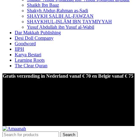
Shaikh Ibn Baaz
Shakyh Abdur-Rahman as-Sadi
SHAYKH SALIH AL-FAWZAN
SHAYKHUL-ISLĀM IBN TAYMIYYAH
Yusuf Abdullah ibn Yusuf al-Wabil
Dar Makkah Publishing
Desi Doll Company
Goodword
IIPH
Karya Bestari
Learning Roots
The Clear Quran
Gratis verzending in Nederland vanaf € 70 en Belgie vanaf € 75
LAAGSTE PRIJSGARANTIE!
Voor 17.00 besteld, morgen in huis
Gratis verzending in Nederland vanaf € 50 en Belgie vanaf € 75
LAAGSTE PRIJSGARANTIE
Search