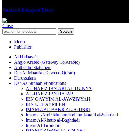
Facebook
Instagram
Tiktok
AMAANAH.NL
Close
Search
Menu
Publisher
Al Hidaayah
Anglo Arabic (Gateway To Arabic)
Authentic Statement
Dar Al Maarifa (Tajweed Quran)
Darussalam
Dar As Sunnah Publications
AL-HAFIZ IBN ABI AL-DUNYA
AL-HAFIZ IBN RAJAB
IBN QAYYIM AL-JAWZIYYAH
IBN UTHAYMEEN
IMAM ABU BAKR AL-AJURRI
Imam al-Amir Muhammad ibn Isma`il al-Sana`ani
Imam Al-Khatib al-Baghdadi
Imam Al-Tirmidhi
IMAM NAWAWI [D. 674 AH]