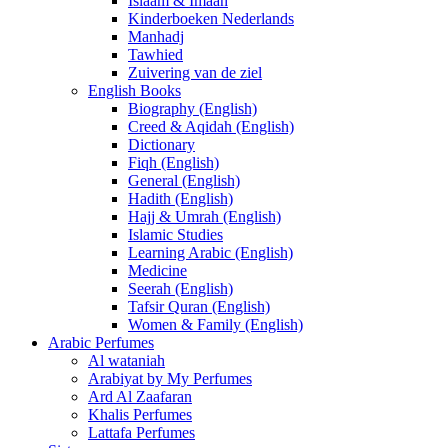
Islaam & Imaan
Kinderboeken Nederlands
Manhadj
Tawhied
Zuivering van de ziel
English Books
Biography (English)
Creed & Aqidah (English)
Dictionary
Fiqh (English)
General (English)
Hadith (English)
Hajj & Umrah (English)
Islamic Studies
Learning Arabic (English)
Medicine
Seerah (English)
Tafsir Quran (English)
Women & Family (English)
Arabic Perfumes
Al wataniah
Arabiyat by My Perfumes
Ard Al Zaafaran
Khalis Perfumes
Lattafa Perfumes