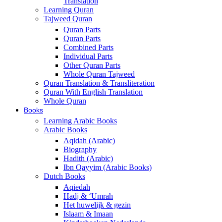
Translation
Learning Quran
Tajweed Quran
Quran Parts
Quran Parts
Combined Parts
Individual Parts
Other Quran Parts
Whole Quran Tajweed
Quran Translation & Transliteration
Quran With English Translation
Whole Quran
Books
Learning Arabic Books
Arabic Books
Aqidah (Arabic)
Biography
Hadith (Arabic)
Ibn Qayyim (Arabic Books)
Dutch Books
Aqiedah
Hadj & ‘Umrah
Het huwelijk & gezin
Islaam & Imaan