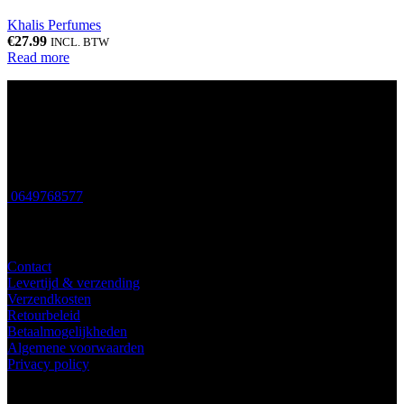
Khalis Perfumes
€
27.99
INCL. BTW
Read more
Verkoop van islamitische boeken, arabische parfum, hijabs en meer.
Email: info@amaanah.nl
0649768577
Klantenservice
Contact
Levertijd & verzending
Verzendkosten
Retourbeleid
Betaalmogelijkheden
Algemene voorwaarden
Privacy policy
VOLG ONS OP SOCIAL MEDIA